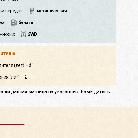
ки передач:
механическая
ва:
бензин
миссии:
2WD
дителю:
дителя (лет) –
21
ния (лет) –
2
на ли данная машина на указанные Вами даты в