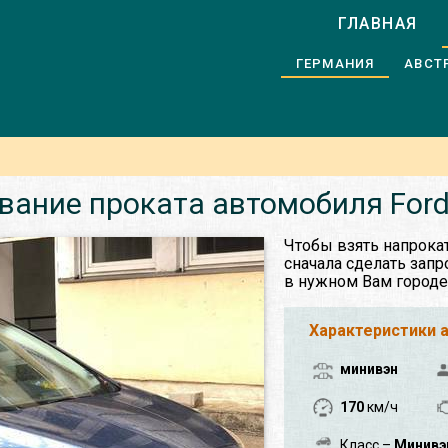
ГЛАВНАЯ
ГЕРМАНИЯ
АВСТ
вание проката автомобиля For
Чтобы взять напрока
сначала сделать запр
в нужном Вам городе
Характеристики 
минивэн
170
км/ч
Класс –
Минивэн