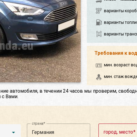
варианты короб
варианты топли
варианты транс
Требования к во
мин. возраст во
мин. стаж вожде
ние автомобиля, в течении 24 часов мы проверим, свобод
 с Вами.
страна
город, место