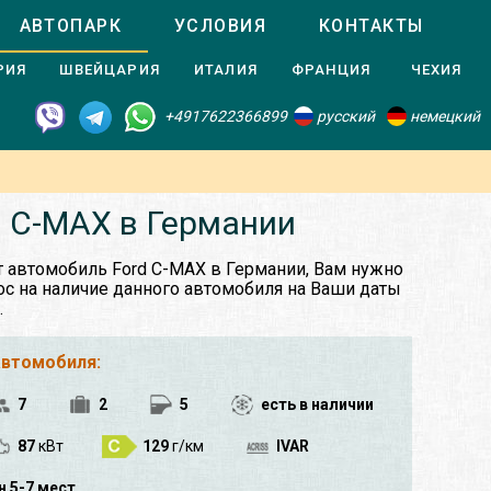
АВТОПАРК
УСЛОВИЯ
КОНТАКТЫ
РИЯ
ШВЕЙЦАРИЯ
ИТАЛИЯ
ФРАНЦИЯ
ЧЕХИЯ
+4917622366899
русский
немецкий
d C-MAX в Германии
т автомобиль Ford C-MAX в Германии, Вам нужно
ос на наличие данного автомобиля на Ваши даты
.
автомобиля:
7
2
5
есть в наличии
87
кВт
129
г/км
IVAR
 5-7 мест