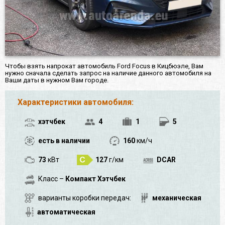
Чтобы взять напрокат автомобиль Ford Focus в Кицбюэле, Вам
нужно сначала сделать запрос на наличие данного автомобиля на
Ваши даты в нужном Вам городе.
Характеристики автомобиля:
хэтчбек
4
1
5
есть в наличии
160
км/ч
73
кВт
127
г/км
DCAR
Класс –
Компакт Хэтчбек
варианты коробки передач:
механическая
автоматическая