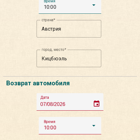
Время
10:00
страна
город, место
Возврат автомобиля
Дата
event
Время
10:00