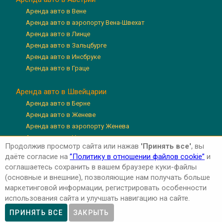
Аренда авто в Вене
Аренда авто в аэропорту Вена-Швехат
Аренда авто в Линце
Аренда авто в Зальцбурге
Аренда авто в Инсбруке
Аренда авто в Граце
Аренда авто в Швейцарии
Аренда авто в Берне
Аренда авто в Женеве
Аренда авто в аэропорту Женева
Аренда авто в Цюрихе
Продолжив просмотр сайта или нажав
'Принять все'
, вы
Аренда авто в аэропорту Цюрих
даёте согласие на
”Политику в отношении файлов cookie”
и
Аренда авто в Люцерне
соглашаетесь сохранить в вашем браузере куки-файлы
(основные и внешние), позволяющие нам получать больше
маркетинговой информации, регистрировать особенности
использования сайта и улучшать навигацию на сайте.
Авторские права © 2026 'Авто-Аренда'
Privacy Policy
ПРИНЯТЬ ВСЕ
ЗАКРЫТЬ