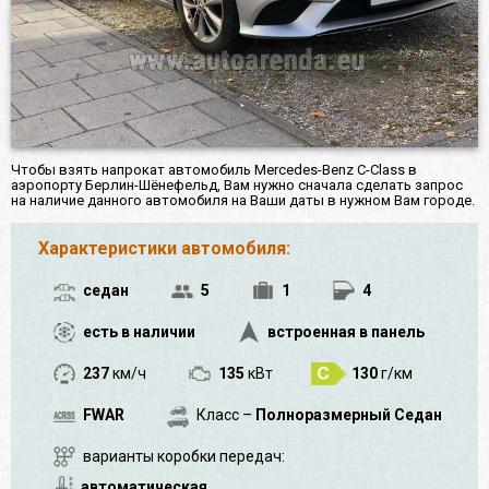
Чтобы взять напрокат автомобиль Mercedes-Benz C-Class в
аэропорту Берлин-Шёнефельд, Вам нужно сначала сделать запрос
на наличие данного автомобиля на Ваши даты в нужном Вам городе.
Характеристики автомобиля:
седан
5
1
4
есть в наличии
встроенная в панель
237
км/ч
135
кВт
130
г/км
FWAR
Класс –
Полноразмерный Седан
варианты коробки передач:
автоматическая