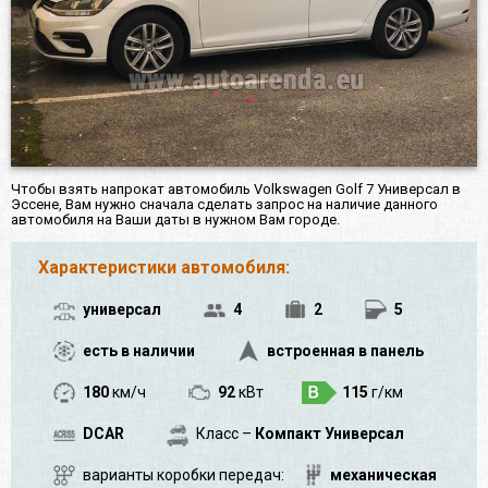
Чтобы взять напрокат автомобиль Volkswagen Golf 7 Универсал в
Эссене, Вам нужно сначала сделать запрос на наличие данного
автомобиля на Ваши даты в нужном Вам городе.
Характеристики автомобиля:
универсал
4
2
5
есть в наличии
встроенная в панель
180
км/ч
92
кВт
115
г/км
DCAR
Класс –
Компакт Универсал
варианты коробки передач:
механическая