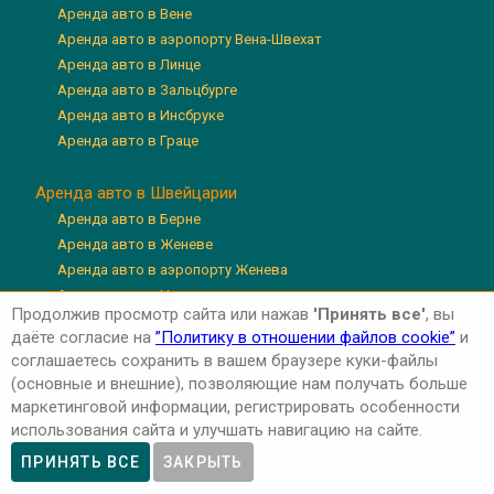
Аренда авто в Вене
Аренда авто в аэропорту Вена-Швехат
Аренда авто в Линце
Аренда авто в Зальцбурге
Аренда авто в Инсбруке
Аренда авто в Граце
Аренда авто в Швейцарии
Аренда авто в Берне
Аренда авто в Женеве
Аренда авто в аэропорту Женева
Аренда авто в Цюрихе
Продолжив просмотр сайта или нажав
'Принять все'
, вы
Аренда авто в аэропорту Цюрих
даёте согласие на
”Политику в отношении файлов cookie”
и
Аренда авто в Люцерне
соглашаетесь сохранить в вашем браузере куки-файлы
(основные и внешние), позволяющие нам получать больше
маркетинговой информации, регистрировать особенности
использования сайта и улучшать навигацию на сайте.
Авторские права © 2026 'Авто-Аренда'
Privacy Policy
ПРИНЯТЬ ВСЕ
ЗАКРЫТЬ
Cookie Policy