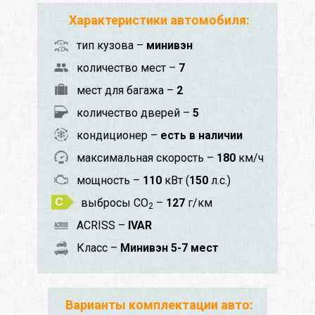
Характеристики автомобиля:
тип кузова –
минивэн
количество мест –
7
мест для багажа –
2
количество дверей –
5
кондиционер –
есть в наличии
максимальная скорость –
180
км/ч
мощность –
110
кВт (
150
л.с.)
выбросы CO
–
127
г/км
2
ACRISS –
IVAR
Класс –
Минивэн 5-7 мест
Варианты комплектации авто: