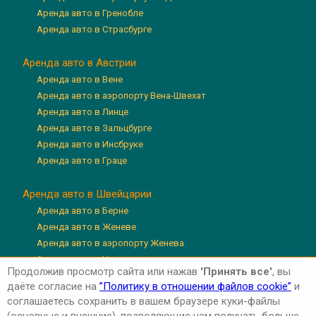
Аренда авто в Гренобле
Аренда авто в Страсбурге
Аренда авто в Австрии
Аренда авто в Вене
Аренда авто в аэропорту Вена-Швехат
Аренда авто в Линце
Аренда авто в Зальцбурге
Аренда авто в Инсбруке
Аренда авто в Граце
Аренда авто в Швейцарии
Аренда авто в Берне
Аренда авто в Женеве
Аренда авто в аэропорту Женева
Аренда авто в Цюрихе
Продолжив просмотр сайта или нажав
'Принять все'
, вы
Аренда авто в аэропорту Цюрих
даёте согласие на
”Политику в отношении файлов cookie”
и
Аренда авто в Люцерне
соглашаетесь сохранить в вашем браузере куки-файлы