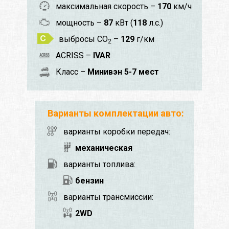
максимальная скорость –
170
км/ч
мощность –
87
кВт (
118
л.с.)
выбросы CO
–
129
г/км
2
ACRISS –
IVAR
Класс –
Минивэн 5-7 мест
Варианты комплектации авто:
варианты коробки передач:
механическая
варианты топлива:
бензин
варианты трансмиссии:
2WD