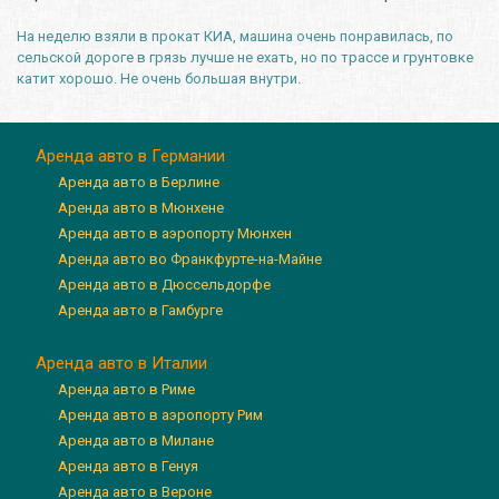
На неделю взяли в прокат КИА, машина очень понравилась, по
сельской дороге в грязь лучше не ехать, но по трассе и грунтовке
катит хорошо. Не очень большая внутри.
Аренда авто в Германии
Аренда авто в Берлине
Аренда авто в Мюнхене
Аренда авто в аэропорту Мюнхен
Аренда авто во Франкфурте-на-Майне
Аренда авто в Дюссельдорфе
Аренда авто в Гамбурге
Аренда авто в Италии
Аренда авто в Риме
Аренда авто в аэропорту Рим
Аренда авто в Милане
Аренда авто в Генуя
Аренда авто в Вероне