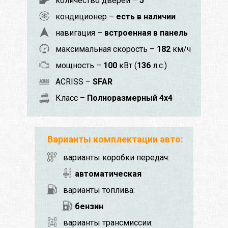
количество дверей –
5
кондиционер –
есть в наличии
навигация –
встроенная в панель
максимальная скорость –
182
км/ч
мощность –
100
кВт (
136
л.с.)
ACRISS –
SFAR
Класс –
Полноразмерный 4x4
Варианты комплектации авто:
варианты коробки передач:
автоматическая
варианты топлива:
бензин
варианты трансмиссии: