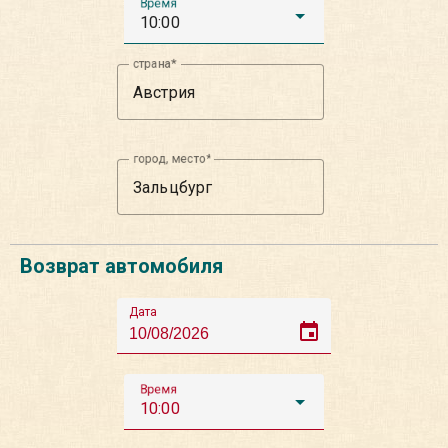
Время
10:00
страна
город, место
Возврат автомобиля
Дата
event
Время
10:00