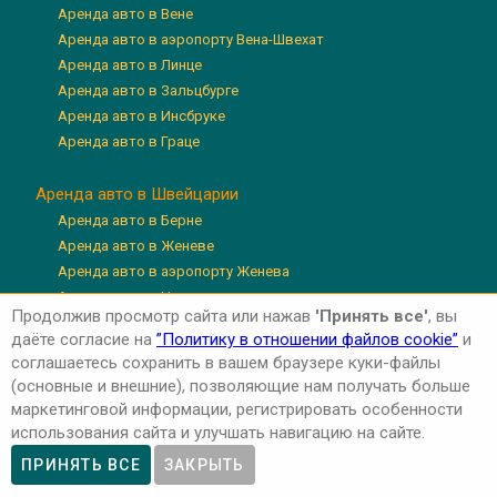
Аренда авто в Вене
Аренда авто в аэропорту Вена-Швехат
Аренда авто в Линце
Аренда авто в Зальцбурге
Аренда авто в Инсбруке
Аренда авто в Граце
Аренда авто в Швейцарии
Аренда авто в Берне
Аренда авто в Женеве
Аренда авто в аэропорту Женева
Аренда авто в Цюрихе
Продолжив просмотр сайта или нажав
'Принять все'
, вы
Аренда авто в аэропорту Цюрих
даёте согласие на
”Политику в отношении файлов cookie”
и
Аренда авто в Люцерне
соглашаетесь сохранить в вашем браузере куки-файлы
(основные и внешние), позволяющие нам получать больше
маркетинговой информации, регистрировать особенности
использования сайта и улучшать навигацию на сайте.
Авторские права © 2026 'Авто-Аренда'
Privacy Policy
ПРИНЯТЬ ВСЕ
ЗАКРЫТЬ
Cookie Policy