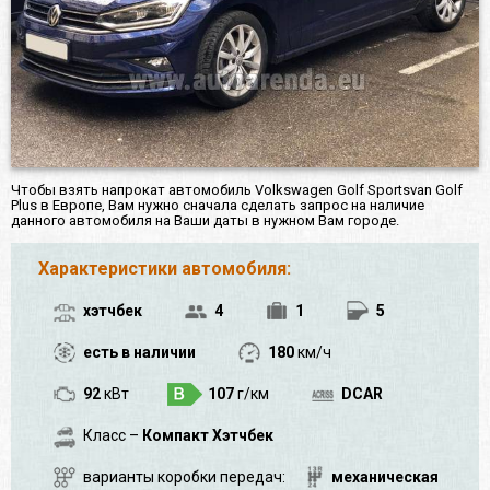
Чтобы взять напрокат автомобиль Volkswagen Golf Sportsvan Golf
Plus в Европе, Вам нужно сначала сделать запрос на наличие
данного автомобиля на Ваши даты в нужном Вам городе.
Характеристики автомобиля:
хэтчбек
4
1
5
есть в наличии
180
км/ч
92
кВт
107
г/км
DCAR
Класс –
Компакт Хэтчбек
варианты коробки передач:
механическая