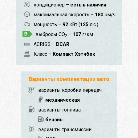
кондиционер –
есть в наличии
максимальная скорость –
180
км/ч
мощность –
92
кВт (
125
л.с.)
выбросы CO
–
107
г/км
2
ACRISS –
DCAR
Класс –
Компакт Хэтчбек
Варианты комплектации авто:
варианты коробки передач:
механическая
варианты топлива:
бензин
варианты трансмиссии: