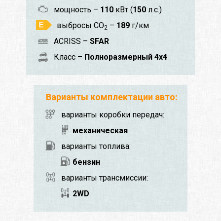
мощность –
110
кВт (
150
л.с.)
выбросы CO
–
189
г/км
2
ACRISS –
SFAR
Класс –
Полноразмерный 4x4
Варианты комплектации авто:
варианты коробки передач:
механическая
варианты топлива:
бензин
варианты трансмиссии:
2WD