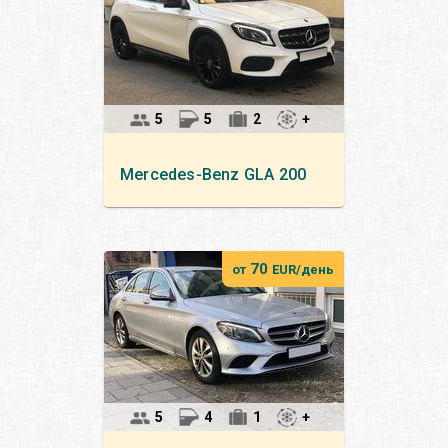
5
5
2
+
Mercedes-Benz
GLA 200
70
от
EUR/день
5
4
1
+