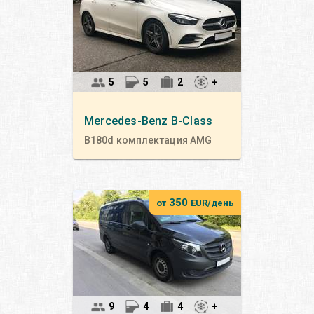
5
5
2
+
Mercedes-Benz
B-Class
B180d комплектация AMG
350
от
EUR/день
9
4
4
+