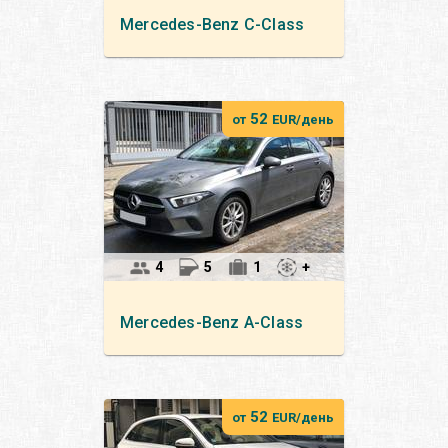
Mercedes-Benz
C-Class
52
от
EUR/день
4
5
1
+
Mercedes-Benz
A-Class
52
от
EUR/день